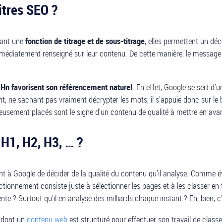
titres SEO ?
sant une
fonction de titrage et de sous-titrage
, elles permettent un dé
mmédiatement renseigné sur leur contenu. De cette manière, le message à
s Hn favorisent son référencement naturel
. En effet, Google se sert d’
 ne sachant pas vraiment décrypter les mots, il s’appuie donc sur le
icieusement placés sont le signe d’un contenu de qualité à mettre en ava
H1, H2, H3, … ?
tent à Google de décider de la qualité du contenu qu’il analyse. Comm
ionnement consiste juste à sélectionner les pages et à les classer en f
ente ? Surtout qu’il en analyse des milliards chaque instant ? Eh, bien,
e dont un
contenu web
est structuré pour effectuer son travail de class