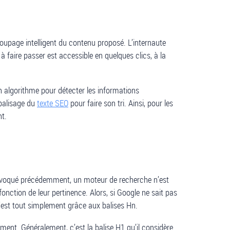
coupage intelligent du contenu proposé. L’internaute
 faire passer est accessible en quelques clics, à la
un algorithme pour détecter les informations
 balisage du
texte SEO
pour faire son tri. Ainsi, pour les
nt.
e évoqué précédemment, un moteur de recherche n’est
onction de leur pertinence. Alors, si Google ne sait pas
 c’est tout simplement grâce aux balises Hn.
ement. Généralement, c’est la balise H1 qu’il considère