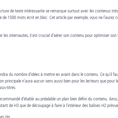
ture de texte intéressante se remarque surtout avec les contenus très lo
 de 1500 mots écrit en bloc. Cet article par exemple, vous ne l’aurez ce
 les internautes, il est crucial d’aérer son contenu pour optimiser son t
ra du nombre d’idées à mettre en avant dans le contenu. Ce qu’il faut n
ion principale n’aura aucun sens aussi bien pour les lecteurs que pour l
ous-titres.
st recommandé d’établir au préalable un plan bien défini du contenu. Ain
utant de H3 que de découpage à faire à l’intérieur des balises H2 prévu
ses Hn.