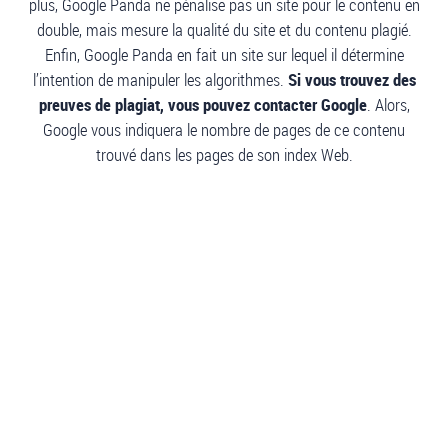
plus, Google Panda ne pénalise pas un site pour le contenu en
double, mais mesure la qualité du site et du contenu plagié.
Enfin, Google Panda en fait un site sur lequel il détermine
l’intention de manipuler les algorithmes.
Si vous trouvez des
preuves de plagiat, vous pouvez contacter Google
. Alors,
Google vous indiquera le nombre de pages de ce contenu
trouvé dans les pages de son index Web.
5 logiciels anti plagiat
La technologie moderne et le développement d’Internet nous
ont donné accès à des tonnes d’informations. Et, nous les
avons chaque fois que nous le désirons et quel que soit le lieu
où nous nous situons. De plus, les idées originales tendent à