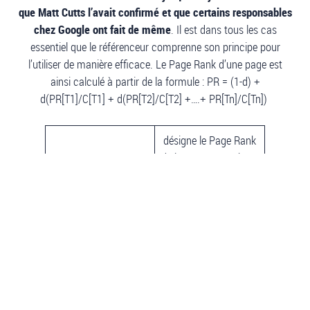
que Matt Cutts l’avait confirmé et que certains responsables
chez Google ont fait de même
. Il est dans tous les cas
essentiel que le référenceur comprenne son principe pour
l’utiliser de manière efficace. Le Page Rank d’une page est
ainsi calculé à partir de la formule : PR = (1-d) +
d(PR[T1]/C[T1] + d(PR[T2]/C[T2] +….+ PR[Tn]/C[Tn])
désigne le Page Rank
de la page Tn sachant
que les pages T allant
PR (Tn)
de 1 à n ont un lien
pointant vers une
même page
est le nombre de liens
C (Tn)
sortants de la page Tn
est le coefficient