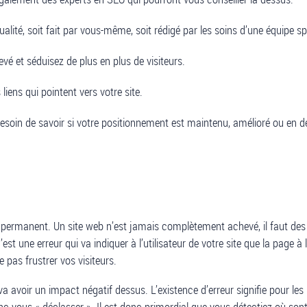
alité, soit fait par vous-même, soit rédigé par les soins d’une équipe sp
levé et séduisez de plus en plus de visiteurs.
ens qui pointent vers votre site.
oin de savoir si votre positionnement est maintenu, amélioré ou en déc
t permanent. Un site web n’est jamais complètement achevé, il faut des 
C’est une erreur qui va indiquer à l’utilisateur de votre site que la page à
 pas frustrer vos visiteurs.
a avoir un impact négatif dessus. L’existence d’erreur signifie pour les
nc vous « déclasser ». Il est donc primordial que vous détectiez où sont c