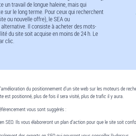
e un travail de longue haleine, mais qui
ite sur le long terme. Pour ceux qui recherchent
te ou nouvelle offre), le SEA ou
lternative. Il consiste à acheter des mots-
ilité du site soit acquise en moins de 24 h. Le
r clic.
amélioration du positionnement d’un site web sur les moteurs de recherch
st positionné, plus de fois il sera visité, plus de trafic il y aura.
 référencement vous sont suggérés :
s en SEO. Ils vous élaboreront un plan d’action pour que le site soit con
 également des experts en SEO qui pourront vous conseiller là-dessus.