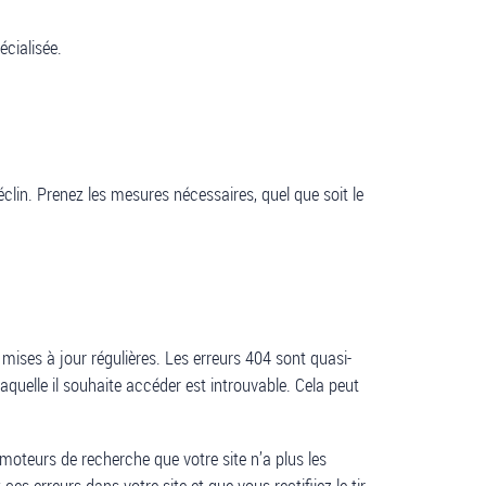
écialisée.
lin. Prenez les mesures nécessaires, quel que soit le
mises à jour régulières. Les erreurs 404 sont quasi-
 laquelle il souhaite accéder est introuvable. Cela peut
 moteurs de recherche que votre site n’a plus les
es erreurs dans votre site et que vous rectifiiez le tir.